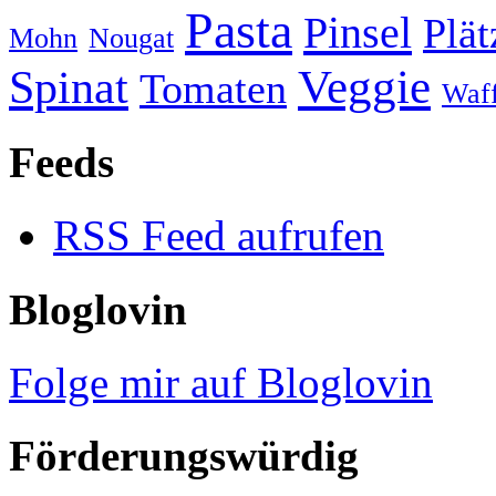
Pasta
Pinsel
Plä
Mohn
Nougat
Veggie
Spinat
Tomaten
Waff
Feeds
RSS Feed aufrufen
Bloglovin
Folge mir auf Bloglovin
Förderungswürdig