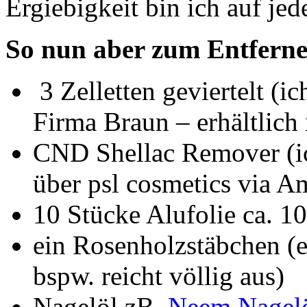
Ergiebigkeit bin ich auf jed
So nun aber zum Entferne
3 Zelletten geviertelt (
Firma Braun – erhältlich
CND Shellac Remover (ic
über psl cosmetics via Am
10 Stücke Alufolie ca. 1
ein Rosenholzstäbchen (e
bspw. reicht völlig aus)
Nagelöl zB.
Neem Nagelö