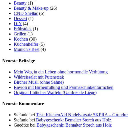
Beauty
(1)
Beauty & Make-up
(26)
CND Shellac
(6)
Dessert
(1)
DIY
(4)
Frühstück
(1)
Grillen
(1)
Kochen
(30)
Küchenhelfer
(5)
Munich's Best
(4)
Neueste Beiträge
Mein Weg in ein Leben ohne hormonelle Verhütung
Wildreissalat mit Putensteak
Bircher Müsli (ohne Sahne)
Ravioli mit Birnenfüllung und Parmaschinkentürmchen
Original Lütticher Waffeln (Gaufres de Liège)
Neueste Kommentare
Stefanie
bei
Test: KitchenAid Nudelvorsatz 5KPRA – Grundrez
Stefanie
bei
Babygeschenk: Bemalter Storch aus Holz
Gaedtke
bei
Babygeschenk: Bemalter Storch aus Holz