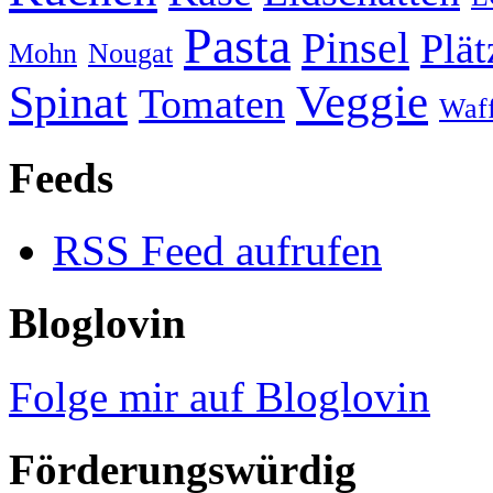
Pasta
Pinsel
Plä
Mohn
Nougat
Veggie
Spinat
Tomaten
Waff
Feeds
RSS Feed aufrufen
Bloglovin
Folge mir auf Bloglovin
Förderungswürdig