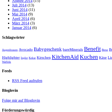
August 2014
(15)
Juli 2014
(13)
Juni 2014
(11)
Mai 2014
(9)
April 2014
(6)
März 2014
(3)
Januar 2014
(6)
Schlagwörter
Benefit
Babygeschenk
Avocado
bareMinerals
B
Augenbrauen
Birne
KitchenAid
Kuchen
Highlighter
Kirschen
Käse
Li
Inglot
Kekse
Waffeln
Feeds
RSS Feed aufrufen
Bloglovin
Folge mir auf Bloglovin
Förderungswürdig