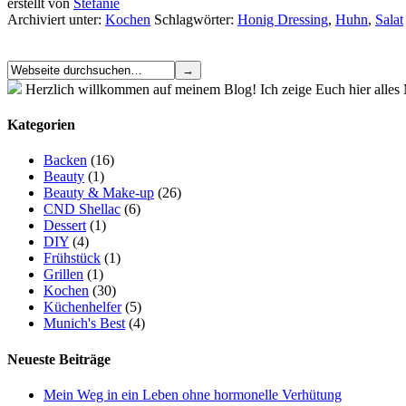
erstellt von
Stefanie
Archiviert unter:
Kochen
Schlagwörter:
Honig Dressing
,
Huhn
,
Salat
Herzlich willkommen auf meinem Blog! Ich zeige Euch hier alle
Kategorien
Backen
(16)
Beauty
(1)
Beauty & Make-up
(26)
CND Shellac
(6)
Dessert
(1)
DIY
(4)
Frühstück
(1)
Grillen
(1)
Kochen
(30)
Küchenhelfer
(5)
Munich's Best
(4)
Neueste Beiträge
Mein Weg in ein Leben ohne hormonelle Verhütung