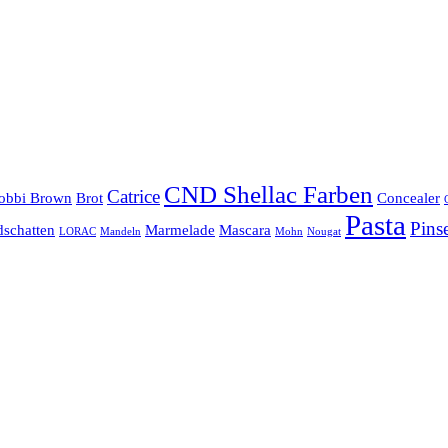
CND Shellac Farben
Catrice
obbi Brown
Brot
Concealer
Pasta
Pins
dschatten
Marmelade
Mascara
LORAC
Mandeln
Mohn
Nougat