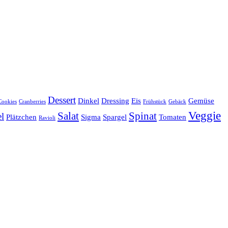
Dessert
Dinkel
Dressing
Eis
Gemüse
Cookies
Cranberries
Frühstück
Gebäck
Veggie
Salat
Spinat
el
Plätzchen
Sigma
Spargel
Tomaten
Ravioli