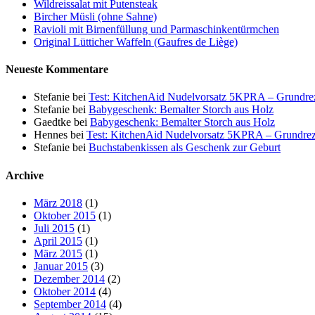
Wildreissalat mit Putensteak
Bircher Müsli (ohne Sahne)
Ravioli mit Birnenfüllung und Parmaschinkentürmchen
Original Lütticher Waffeln (Gaufres de Liège)
Neueste Kommentare
Stefanie
bei
Test: KitchenAid Nudelvorsatz 5KPRA – Grundrez
Stefanie
bei
Babygeschenk: Bemalter Storch aus Holz
Gaedtke
bei
Babygeschenk: Bemalter Storch aus Holz
Hennes
bei
Test: KitchenAid Nudelvorsatz 5KPRA – Grundrez
Stefanie
bei
Buchstabenkissen als Geschenk zur Geburt
Archive
März 2018
(1)
Oktober 2015
(1)
Juli 2015
(1)
April 2015
(1)
März 2015
(1)
Januar 2015
(3)
Dezember 2014
(2)
Oktober 2014
(4)
September 2014
(4)