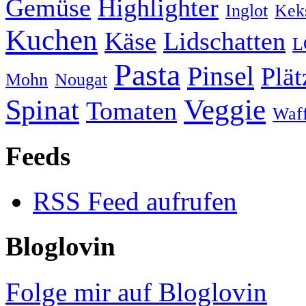
Gemüse
Highlighter
Inglot
Kek
Kuchen
Käse
Lidschatten
L
Pasta
Pinsel
Plä
Mohn
Nougat
Veggie
Spinat
Tomaten
Waff
Feeds
RSS Feed aufrufen
Bloglovin
Folge mir auf Bloglovin