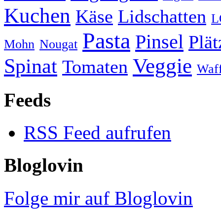
Kuchen
Käse
Lidschatten
L
Pasta
Pinsel
Plä
Mohn
Nougat
Veggie
Spinat
Tomaten
Waff
Feeds
RSS Feed aufrufen
Bloglovin
Folge mir auf Bloglovin