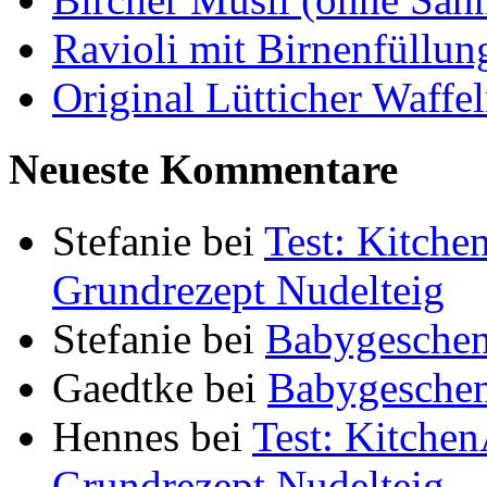
Ravioli mit Birnenfüllu
Original Lütticher Waffe
Neueste Kommentare
Stefanie
bei
Test: Kitch
Grundrezept Nudelteig
Stefanie
bei
Babygeschen
Gaedtke
bei
Babygeschen
Hennes
bei
Test: Kitche
Grundrezept Nudelteig