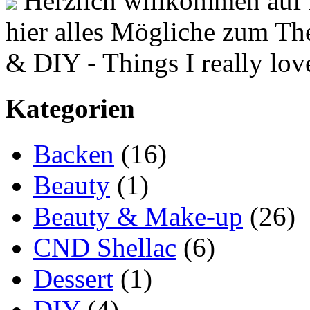
Herzlich willkommen auf 
hier alles Mögliche zum T
& DIY - Things I really lov
Kategorien
Backen
(16)
Beauty
(1)
Beauty & Make-up
(26)
CND Shellac
(6)
Dessert
(1)
DIY
(4)