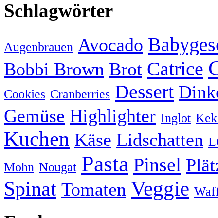
Schlagwörter
Babyges
Avocado
Augenbrauen
Catrice
Bobbi Brown
Brot
Dessert
Dink
Cookies
Cranberries
Gemüse
Highlighter
Inglot
Kek
Kuchen
Käse
Lidschatten
L
Pasta
Pinsel
Plä
Mohn
Nougat
Veggie
Spinat
Tomaten
Waff